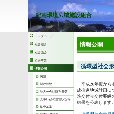
紀南環境広域施設組合
トップページ
情報公開
組合紹介
組合議会
組合事業
循環型社会
情報公開
例規
平成28年度から
財政状況
成推進地域計画に
地方公会計財務書類
進交付金交付要綱
人事行政の運営状況等
結果を公表します
監査基準
・
循環型社会形成