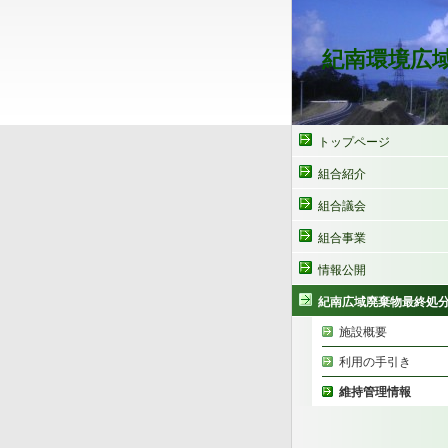
紀南環境広
トップページ
組合紹介
組合議会
組合事業
情報公開
紀南広域廃棄物最終処
施設概要
利用の手引き
維持管理情報