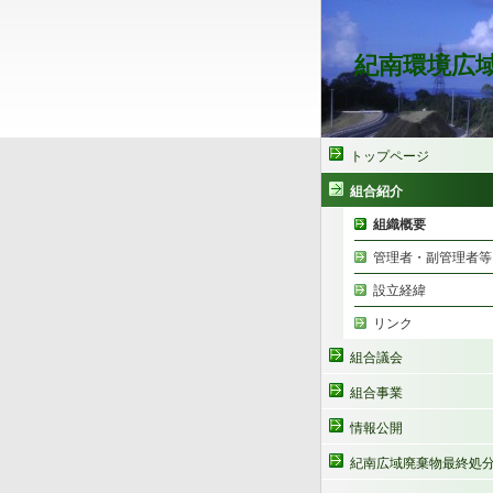
紀南環境広
トップページ
組合紹介
組織概要
管理者・副管理者等
設立経緯
リンク
組合議会
組合事業
情報公開
紀南広域廃棄物最終処