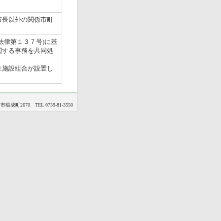
）
市長以外の関係市町
法律第１３７号)に基
関する事務を共同処
生施設組合が設置し
2670 TEL 0739-81-3550