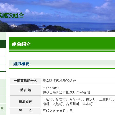
域施設組合
組合紹介
組織概要
一部事務組合名
紀南環境広域施設組合
〒646-0051
所 在 地
和歌山県田辺市稲成町2670番地
田辺市、新宮市、みなべ町、白浜町、上富田町
構成団体
浦町、太地町、古座川町、串本町
分場
設 立
平成２５年８月１日