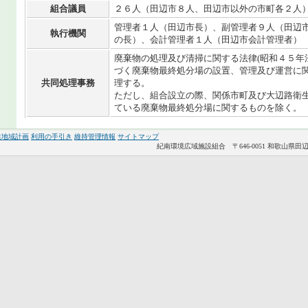
組合議員
２６人（田辺市８人、田辺市以外の市町各２人
管理者１人（田辺市長）、副管理者９人（田辺
執行機関
の長）、会計管理者１人（田辺市会計管理者）
廃棄物の処理及び清掃に関する法律(昭和４５年
づく廃棄物最終処分場の設置、管理及び運営に
共同処理事務
理する。
ただし、組合設立の際、関係市町及び大辺路衛
ている廃棄物最終処分場に関するものを除く。
進地域計画
利用の手引き
維持管理情報
サイトマップ
紀南環境広域施設組合 〒646-0051 和歌山県田辺市稲成町